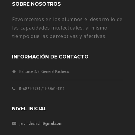
SOBRE NOSOTROS
Favorecemos en los alumnos el desarrollo de
las capacidades intelectuales, al mismo
tiempo que las perceptivas y afectivas.
INFORMACIÓN DE CONTACTO
Balcarce 323, General Pacheco.
11-6861-2934 / 11-6861-4314
NIVEL INICIAL
jardindechichi@gmail.com