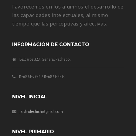
Favorecemos en los alumnos el desarrollo de
las capacidades intelectuales, al mismo
tiempo que las perceptivas y afectivas.
INFORMACIÓN DE CONTACTO
Balcarce 323, General Pacheco.
11-6861-2934 / 11-6861-4314
NIVEL INICIAL
jardindechichi@gmail.com
NIVEL PRIMARIO