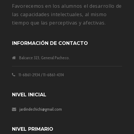
Favorecemos en los alumnos el desarrollo de
las capacidades intelectuales, al mismo
tiempo que las perceptivas y afectivas.
INFORMACIÓN DE CONTACTO
Balcarce 323, General Pacheco.
11-6861-2934 / 11-6861-4314
NIVEL INICIAL
jardindechichi@gmail.com
NIVEL PRIMARIO