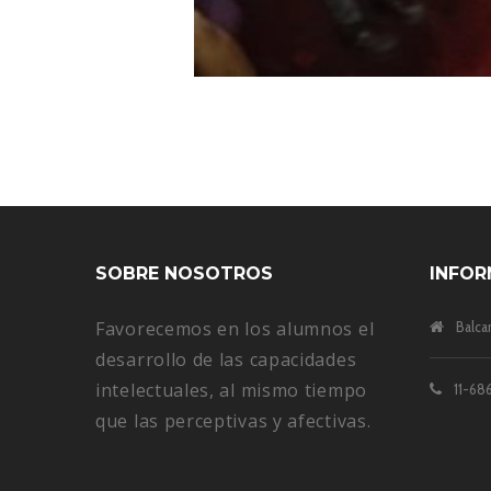
SOBRE NOSOTROS
INFOR
Favorecemos en los alumnos el
Balca
desarrollo de las capacidades
intelectuales, al mismo tiempo
11-686
que las perceptivas y afectivas.