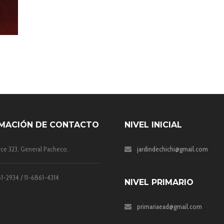
MACIÓN DE CONTACTO
NIVEL INICIAL
rce 323, General Pacheco.
jardindechichi@gmail.com
1-2934 / 11-6861-4314
NIVEL PRIMARIO
primariaead@gmail.com