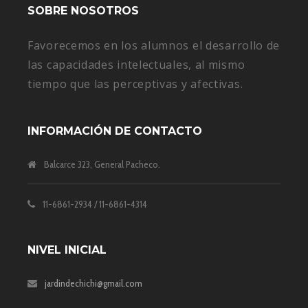
SOBRE NOSOTROS
Favorecemos en los alumnos el desarrollo de
las capacidades intelectuales, al mismo
tiempo que las perceptivas y afectivas.
INFORMACIÓN DE CONTACTO
Balcarce 323, General Pacheco.
11-6861-2934 / 11-6861-4314
NIVEL INICIAL
jardindechichi@gmail.com