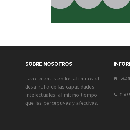
SOBRE NOSOTROS
INFOR
Favorecemos en los alumnos el
Balca
desarrollo de las capacidades
intelectuales, al mismo tiempo
11-686
que las perceptivas y afectivas.