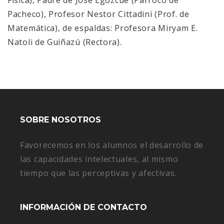
Física), Padre de José Egozcue (Párroco de
Pacheco), Profesor Nestor Cittadini (Prof. de
Matemática), de espaldas: Profesora Miryam E.
Natoli de Guiñazú (Rectora).
SOBRE NOSOTROS
Favorecemos en los alumnos el desarrollo de
las capacidades intelectuales, al mismo
tiempo que las perceptivas y afectivas.
INFORMACIÓN DE CONTACTO