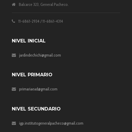
Balcarce 323, General Pacheco.
11-6861-2934 / 11-6861-4314
NIVEL INICIAL
jardindechichi@gmail.com
NIVEL PRIMARIO
primariaead@gmail.com
NIVEL SECUNDARIO
igp.institutogeneralpacheco@gmail.com