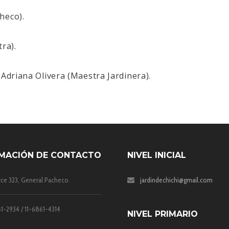
heco).
ra).
Adriana Olivera (Maestra Jardinera).
MACIÓN DE CONTACTO
NIVEL INICIAL
rce 323, General Pacheco.
jardindechichi@gmail.com
1-2934 / 11-6861-4314
NIVEL PRIMARIO