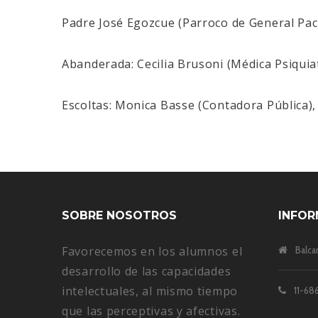
Padre José Egozcue (Parroco de General Pac
Abanderada: Cecilia Brusoni (Médica Psiquiat
Escoltas: Monica Basse (Contadora Pública), 
SOBRE NOSOTROS
INFOR
Favorecemos en los alumnos el
Balca
desarrollo de las capacidades
intelectuales, al mismo tiempo
11-686
que las perceptivas y afectivas.