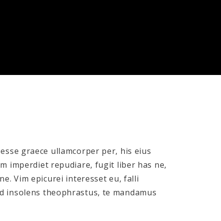
 esse graece ullamcorper per, his eius
em imperdiet repudiare, fugit liber has ne,
ne. Vim epicurei interesset eu, falli
id insolens theophrastus, te mandamus