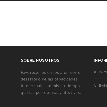
YOUR FEEDBACK HAS BEEN DELIV
SOBRE NOSOTROS
INFOR
Favorecemos en los alumnos el
Balca
desarrollo de las capacidades
intelectuales, al mismo tiempo
11-686
que las perceptivas y afectivas.