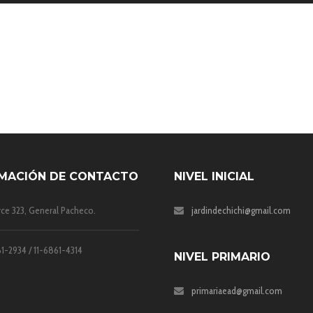
ERED AND WE ARE BACK!
MACIÓN DE CONTACTO
NIVEL INICIAL
rce 323, General Pacheco.
jardindechichi@gmail.com
1-2934 / 11-6861-4314
NIVEL PRIMARIO
primariaead@gmail.com